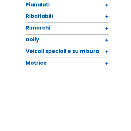
Pianalati
Ribaltabili
Rimorchi
Dolly
Veicoli speciali e su misura
Motrice