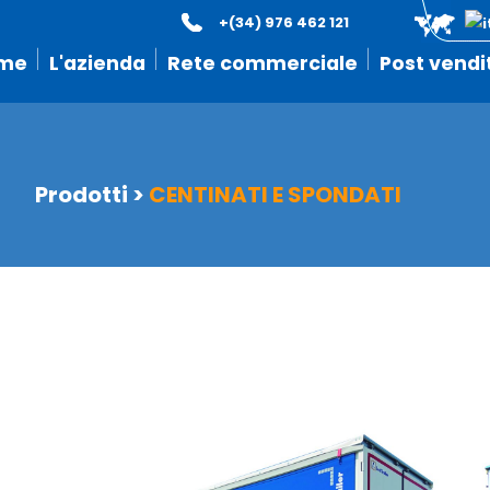
+(34) 976 462 121
me
L'azienda
Rete commerciale
Post vendi
Prodotti
>
CENTINATI E SPONDATI