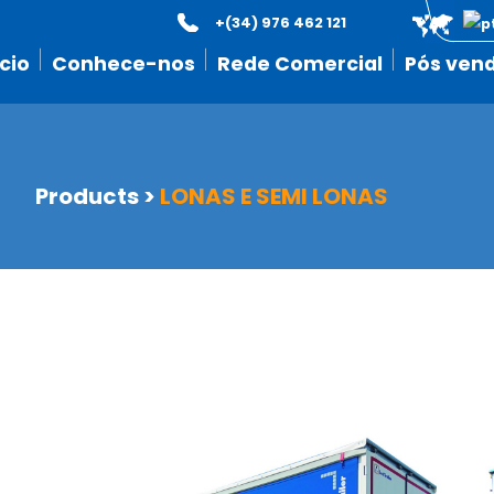
+(34) 976 462 121
icio
Conhece-nos
Rede Comercial
Pós ven
Products
>
LONAS E SEMI LONAS