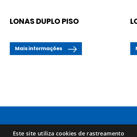
LONAS DUPLO PISO
L
Mais informações
Páginas
Términos legales
Este site utiliza cookies de rastreamento