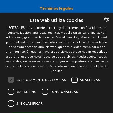
Términos legales
Aviso legal
Esta web utiliza cookies
Política de privacidad
Política de cookies
LECITRAILER utiliza cookies propias y de terceros con finalidades de
Condiciones generales de venta
personalización, analíticas, técnicas y publicitarias para analizar el
SPANISH
Gestionar cookies
tráfico web, gestionar la navegación del usuario y ofrecer publicidad
ENGLISH
personalizada. Compartimos información sobre el uso de la web con
las herramientas de análisis web, quienes pueden combinarla con
FRENCH
otra información que les haya proporcionado o que hayan recopilado
Contacto
a partir el uso que haya hecho de sus servicios. Puede aceptar todas
ITALIAN
Camino de los Huertos, S/N. Apdo 100
las cookies, rechazarlas todas o configurar sus preferencias respecto
50620 - Casetas (Zaragoza) SPAIN
de las cookies a continuación.
Más información en nuestra Política de
PORTUGUESE
Cookies
ESTRICTAMENTE NECESARIAS
ANALÍTICAS
+(34) 976 462 121
MARKETING
FUNCIONALIDAD
SIN CLASIFICAR