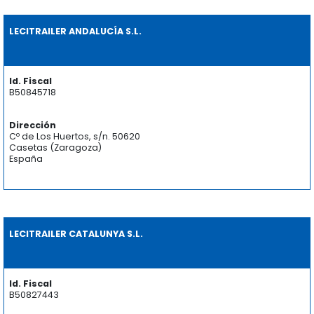
LECITRAILER ANDALUCÍA S.L.
Id. Fiscal
B50845718
Dirección
Cº de Los Huertos, s/n. 50620
Casetas (Zaragoza)
España
LECITRAILER CATALUNYA S.L.
Id. Fiscal
B50827443