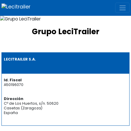
Grupo LeciTrailer
LECITRAILER S.A.
Id. Fiscal
A50196070
Dirección
Cº de Los Huertos, s/n. 50620
Casetas (Zaragoza)
España