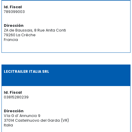
Id. Fiscal
789399003
Dirección
ZA de Baussais, 8 Rue Anita Conti
79260 La Crêche
Francia
LECITRAILER ITALIA SRL
Id. Fiscal
03815280239
Dirección
Vía G d’ Annuncio 9
37014 Castelnuovo del Garda (VR)
Italia