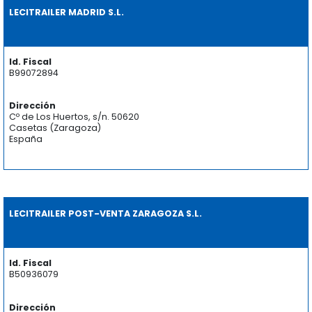
LECITRAILER MADRID S.L.
Id. Fiscal
B99072894
Dirección
Cº de Los Huertos, s/n. 50620
Casetas (Zaragoza)
España
LECITRAILER POST-VENTA ZARAGOZA S.L.
Id. Fiscal
B50936079
Dirección