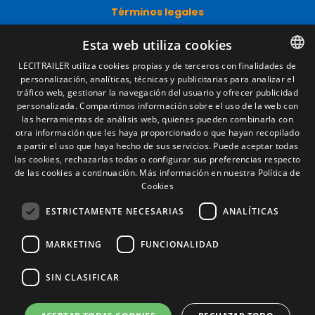
Términos legales
Aviso legal
Esta web utiliza cookies
Política de privacidad
Política de cookies
LECITRAILER utiliza cookies propias y de terceros con finalidades de
Condiciones generales de venta
personalización, analíticas, técnicas y publicitarias para analizar el
SPANISH
Gestionar cookies
tráfico web, gestionar la navegación del usuario y ofrecer publicidad
ENGLISH
personalizada. Compartimos información sobre el uso de la web con
las herramientas de análisis web, quienes pueden combinarla con
FRENCH
otra información que les haya proporcionado o que hayan recopilado
Contacto
a partir el uso que haya hecho de sus servicios. Puede aceptar todas
ITALIAN
Camino de los Huertos, S/N. Apdo 100
las cookies, rechazarlas todas o configurar sus preferencias respecto
50620 - Casetas (Zaragoza) SPAIN
de las cookies a continuación.
Más información en nuestra Política de
PORTUGUESE
Cookies
ESTRICTAMENTE NECESARIAS
ANALÍTICAS
+(34) 976 462 121
MARKETING
FUNCIONALIDAD
SIN CLASIFICAR