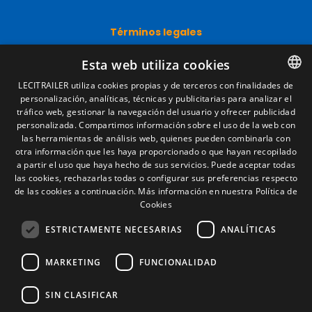
Términos legales
Aviso legal
Esta web utiliza cookies
Política de privacidad
Política de cookies
LECITRAILER utiliza cookies propias y de terceros con finalidades de
Condiciones generales de venta
personalización, analíticas, técnicas y publicitarias para analizar el
SPANISH
Gestionar cookies
tráfico web, gestionar la navegación del usuario y ofrecer publicidad
ENGLISH
personalizada. Compartimos información sobre el uso de la web con
las herramientas de análisis web, quienes pueden combinarla con
FRENCH
otra información que les haya proporcionado o que hayan recopilado
Contacto
a partir el uso que haya hecho de sus servicios. Puede aceptar todas
ITALIAN
Camino de los Huertos, S/N. Apdo 100
las cookies, rechazarlas todas o configurar sus preferencias respecto
50620 - Casetas (Zaragoza) SPAIN
de las cookies a continuación.
Más información en nuestra Política de
PORTUGUESE
Cookies
ESTRICTAMENTE NECESARIAS
ANALÍTICAS
+(34) 976 462 121
MARKETING
FUNCIONALIDAD
SIN CLASIFICAR