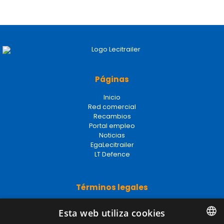
Páginas
Inicio
Red comercial
Recambios
Portal empleo
Noticias
EgaLecitrailer
LT Defence
Términos legales
Aviso legal
Esta web utiliza cookies
Política de privacidad