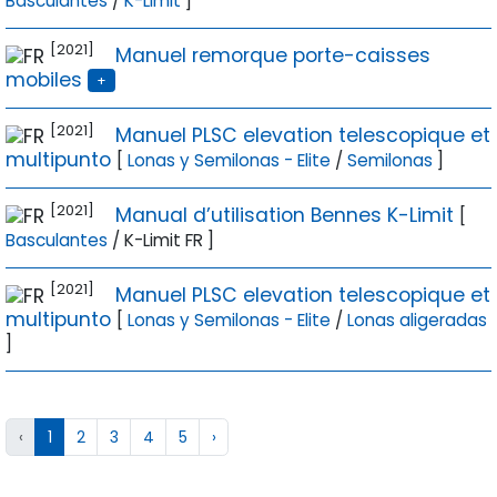
Basculantes
/
K-Limit
]
[2021]
Manuel remorque porte-caisses
mobiles
+
[2021]
Manuel PLSC elevation telescopique et
multipunto
[
Lonas y Semilonas - Elite
/
Semilonas
]
[2021]
Manual d’utilisation Bennes K-Limit
[
Basculantes
/ K-Limit FR ]
[2021]
Manuel PLSC elevation telescopique et
multipunto
[
Lonas y Semilonas - Elite
/
Lonas aligeradas
]
‹
1
2
3
4
5
›