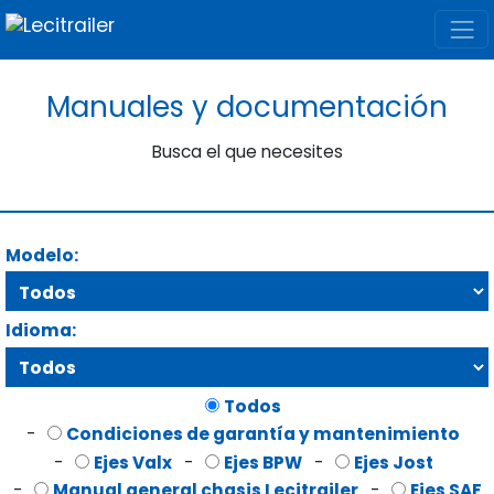
Manuales y documentación
Busca el que necesites
Modelo:
Idioma:
Todos
-
Condiciones de garantía y mantenimiento
-
Ejes Valx
-
Ejes BPW
-
Ejes Jost
-
Manual general chasis Lecitrailer
-
Ejes SAF