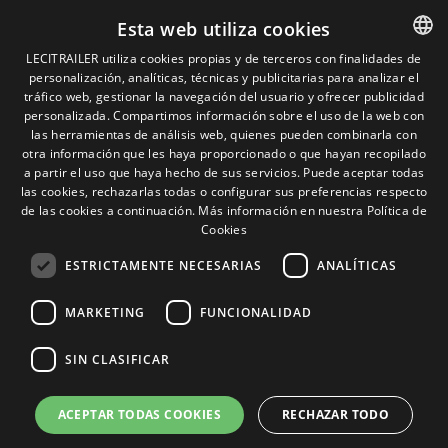
Política de cookies
Esta web utiliza cookies
Condiciones generales de venta
Gestionar cookies
LECITRAILER utiliza cookies propias y de terceros con finalidades de
personalización, analíticas, técnicas y publicitarias para analizar el
SPANISH
tráfico web, gestionar la navegación del usuario y ofrecer publicidad
ENGLISH
personalizada. Compartimos información sobre el uso de la web con
Contacto
las herramientas de análisis web, quienes pueden combinarla con
FRENCH
otra información que les haya proporcionado o que hayan recopilado
Camino de los Huertos, S/N. Apdo 100
a partir el uso que haya hecho de sus servicios. Puede aceptar todas
50620 - Casetas (Zaragoza) SPAIN
ITALIAN
las cookies, rechazarlas todas o configurar sus preferencias respecto
de las cookies a continuación.
Más información en nuestra Política de
PORTUGUESE
Cookies
+(34) 976 462 121
ESTRICTAMENTE NECESARIAS
ANALÍTICAS
MARKETING
FUNCIONALIDAD
SIN CLASIFICAR
© Lecitrailer S.A. 2026
ACEPTAR TODAS COOKIES
RECHAZAR TODO