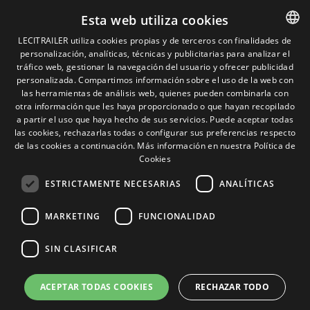
Aviso legal
Esta web utiliza cookies
Política de privacidad
Política de cookies
LECITRAILER utiliza cookies propias y de terceros con finalidades de
Condiciones generales de venta
personalización, analíticas, técnicas y publicitarias para analizar el
SPANISH
Gestionar cookies
tráfico web, gestionar la navegación del usuario y ofrecer publicidad
ENGLISH
personalizada. Compartimos información sobre el uso de la web con
las herramientas de análisis web, quienes pueden combinarla con
FRENCH
otra información que les haya proporcionado o que hayan recopilado
Contacto
a partir el uso que haya hecho de sus servicios. Puede aceptar todas
ITALIAN
las cookies, rechazarlas todas o configurar sus preferencias respecto
Camino de los Huertos, S/N. Apdo 100
de las cookies a continuación.
Más información en nuestra Política de
50620 - Casetas (Zaragoza) SPAIN
PORTUGUESE
Cookies
ESTRICTAMENTE NECESARIAS
ANALÍTICAS
+(34) 976 462 121
MARKETING
FUNCIONALIDAD
SIN CLASIFICAR
ACEPTAR TODAS COOKIES
RECHAZAR TODO
© Lecitrailer S.A. 2026