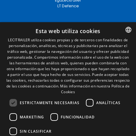
EgaLecitrailer
LT Defence
Términos legales
Esta web utiliza cookies
Aviso legal
LECITRAILER utiliza cookies propias y de terceros con finalidades de
Política de privacidad
personalización, analíticas, técnicas y publicitarias para analizar el
SPANISH
Política de cookies
tráfico web, gestionar la navegación del usuario y ofrecer publicidad
Condiciones generales de venta
ENGLISH
personalizada. Compartimos información sobre el uso de la web con
Gestionar cookies
las herramientas de análisis web, quienes pueden combinarla con
FRENCH
otra información que les haya proporcionado o que hayan recopilado
a partir el uso que haya hecho de sus servicios. Puede aceptar todas
Contacto
ITALIAN
las cookies, rechazarlas todas o configurar sus preferencias respecto
de las cookies a continuación.
Más información en nuestra Política de
Camino de los Huertos, S/N. Apdo 100
PORTUGUESE
Cookies
50620 - Casetas (Zaragoza) SPAIN
ESTRICTAMENTE NECESARIAS
ANALÍTICAS
+(34) 976 462 121
MARKETING
FUNCIONALIDAD
SIN CLASIFICAR